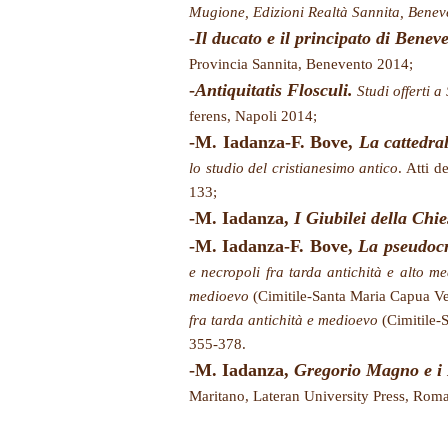
Mugione, Edizioni Realtà Sannita, Bene
-
Il ducato e il principato di Benev
Provincia Sannita, Benevento 2014;
-
Antiquitatis Flosculi.
Studi offerti a
ferens, Napoli 2014;
-M. Iadanza-F. Bove,
La cattedra
lo studio del cristianesimo antico
. Atti 
133;
-M. Iadanza,
I Giubilei della Chi
-M. Iadanza-F. Bove,
La pseudocr
e necropoli fra tarda antichità e alto m
medioevo
(Cimitile-Santa Maria Capua V
fra tarda antichità e medioevo
(Cimitile-S
355-378.
-M. Iadanza,
Gregorio Magno e i
Maritano, Lateran University Press, Rom