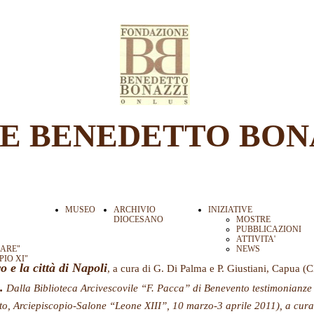
E BENEDETTO BON
MUSEO
ARCHIVIO
INIZIATIVE
DIOCESANO
MOSTRE
PUBBLICAZIONI
ATTIVITA'
LARE"
NEWS
"PIO XI"
 e la città di Napoli
, a cura di G. Di Palma e P. Giustiani, Capua (C
.
Dalla Biblioteca Arcivescovile “F. Pacca” di Benevento testimonianze 
to, Arciepiscopio-Salone “Leone XIII”, 10 marzo-3 aprile 2011)
, a cur