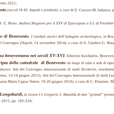
vento 2012;
ento
(secoli VI-XI. Aspetti e problemi
, a cura di E. Cuozzo-M. Iadanza, p
 S. E. Mons. Andrea Mugione per il XXV di Episcopato e il L di Presbite
le di Benevento.
I risultati storici dell’indagine archeologica
, in
Rea
del Convegno (Napoli, 14 novembre 2014), a cura di A. Giudice-G. Rin
esa beneventana nei secoli XV-XVI
, Edizioni Auxiliatrix, Beneve
ipta della cattedrale di Benevento
da luogo di culto a sede di espo
edioevo.
Atti del Convegno internazionale di studi
Territorio, insediame
etere, 13-14 giugno 2013).
Atti del Convegno internazionale di studi
Luo
anta Maria Capua Vetere, 19-20 giugno 2014), a cura di C. Ebanista- M. 
 Longobardi
,
in
Leone I e Gregorio I. Attualità di due “grandi” promo
a 2015, pp. 185-224;