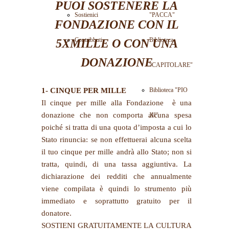
PUOI SOSTENERE LA
Sostienici
"PACCA"
FONDAZIONE CON IL
Contribbuti
Biblioteca
5XMILLE O CON UNA
DONAZIONE
"CAPITOLARE"
1- CINQUE PER MILLE
Biblioteca "PIO
Il cinque per mille alla Fondazione è una
donazione che non comporta alcuna spesa
XI"
poiché si tratta di una quota d’imposta a cui lo
Stato rinuncia: se non effettuerai alcuna scelta
il tuo cinque per mille andrà allo Stato; non si
tratta, quindi, di una tassa aggiuntiva. La
dichiarazione dei redditi che annualmente
viene compilata è quindi lo strumento più
immediato e soprattutto gratuito per il
donatore.
SOSTIENI GRATUITAMENTE LA CULTURA